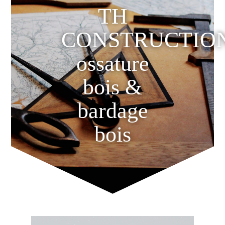
TH
CONSTRUCTIO
ossature
bois &
bardage
bois