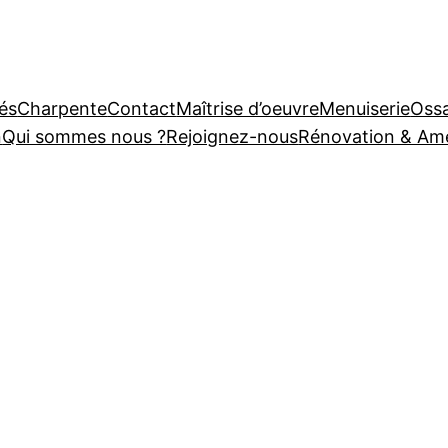
tés
Charpente
Contact
Maîtrise d’oeuvre
Menuiserie
Ossa
n
Qui sommes nous ?
Rejoignez-nous
Rénovation & A